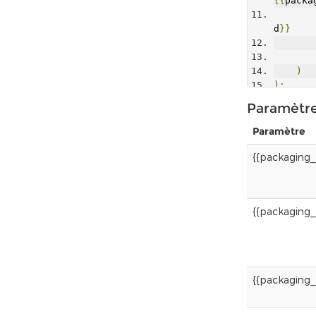
{{
packa
d
}}
)
);
$respon
Paramètr
i
(
$requ
Paramètre
{{packaging
{{packaging_
{{packaging_