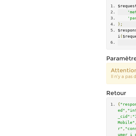
$reques
'me
'pa
);
$respon
i
(
$requ
Paramètr
Attentio
Il n'y a pas
Retour
{
"respo
ed"
,
"in
_cid"
:
"
Mobile"
r"
,
"con
umer_i_