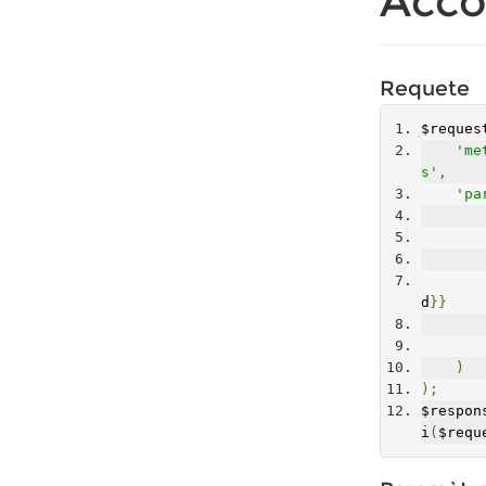
Acco
Requete
$reques
'me
s'
,
'pa
d
}}
)
);
$respon
i
(
$requ