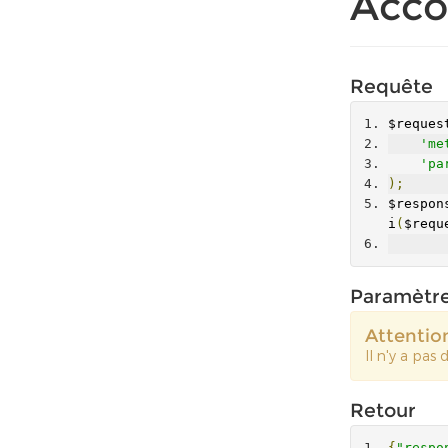
Acco
ss"
:
"fu
tus"
:
"o
or"
:
""
,
Requête
$reques
'me
'pa
);
$respon
i
(
$requ
Paramètr
Attentio
Il n'y a pas
Retour
{
"respo