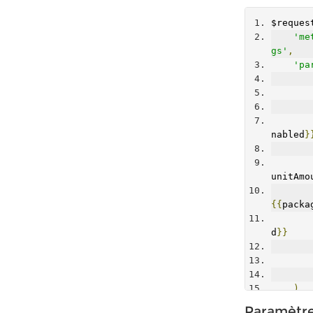
$reques
'me
gs'
,
'pa
nabled
}
unitAmo
{{
packa
d
}}
)
);
Paramètr