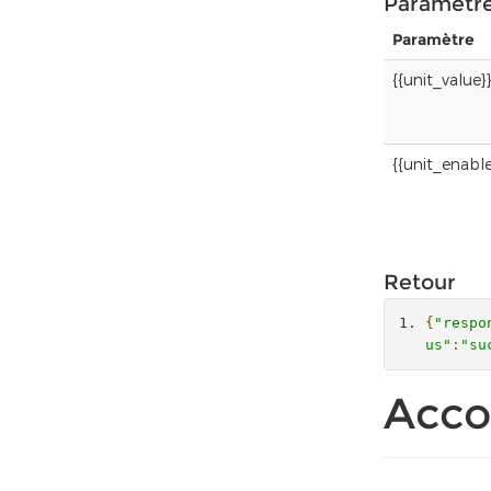
Paramètr
Paramètre
{{unit_value}}
{{unit_enabl
Retour
{
"respo
us"
:
"su
Acco