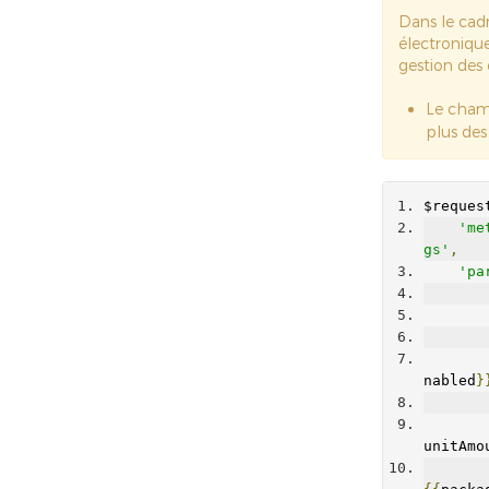
Dans le cadr
électronique
gestion des
Le cha
plus de
$reques
'me
gs'
,
'pa
nabled
}
unitAmo