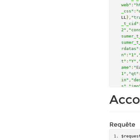
web"
:
"h
_css"
:
"
LL
},
"tr
_t_cid"
2"
,
"con
sumer_t
sumer_t
rdatas"
n"
:
"1"
,
t"
:
"Y"
,
ame"
:
"E
1"
,
"qt"
in"
,
"de
s"
,
"img
t"
:
"000
Acco
0:00:00
mRetail
d_amoun
c"
:
"0"
,
Requête
d"
:
"1"
,
{
"id"
:
"
e"
$reques
:
"plu