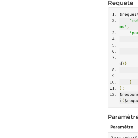
Requete
$reques
'me
ms'
,
'pa
d
}}
)
);
$respon
i
(
$requ
Paramètr
Paramètre