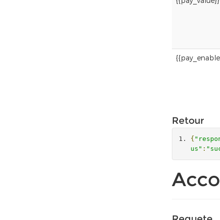
{{pay_value}}
{{pay_enable
Retour
{
"respo
us"
:
"su
Acco
Requete