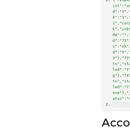
ist"
:
"u
d"
:
"Y"
,
k"
:
"1"
,
1"
,
"cor
k"
,
"isE
de"
:
""
,
d"
:
"72"
s"
:
"ok"
d"
:
"Y"
,
3"
},
"73
ts"
,
"st
led"
:
"Y
g"
},
"74
ts"
,
"st
led"
:
"Y
nne"
},
"
atus"
:
"
Acco