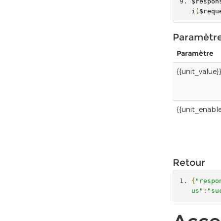
$respon
i
(
$requ
Paramètr
Paramètre
{{unit_value}}
{{unit_enabl
Retour
{
"respo
us"
:
"su