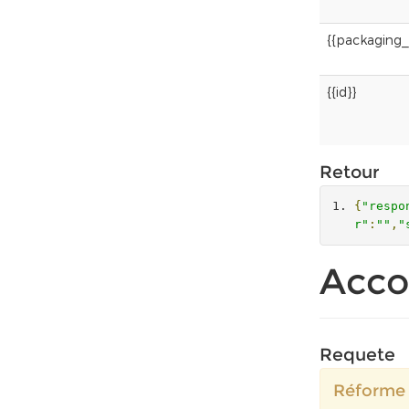
{{packaging_
{{id}}
Retour
{
"respo
r"
:
""
,
"
Acco
Requete
Réforme 