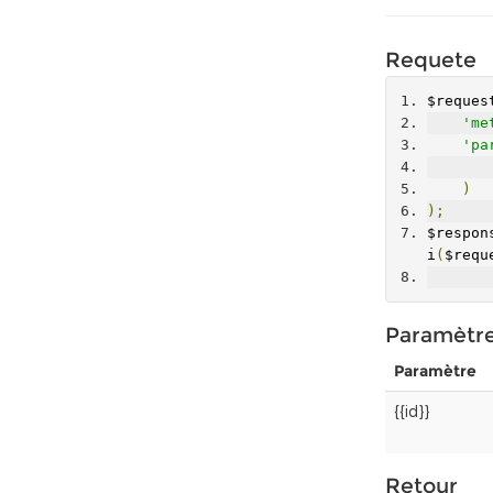
Requete
$reques
'me
'pa
)
);
$respon
i
(
$requ
Paramètr
Paramètre
{{id}}
Retour