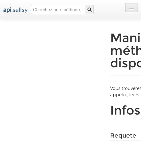
api
.sellsy
Accueil
Mani
Premiers pas
mét
Documentation
disp
Ressources
Vous trouvere
appeler, leurs
Infos
Requete