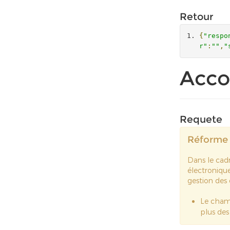
Retour
{
"respo
r"
:
""
,
"
Acco
Requete
Réforme 
Dans le cadr
électronique
gestion des
Le cha
plus de