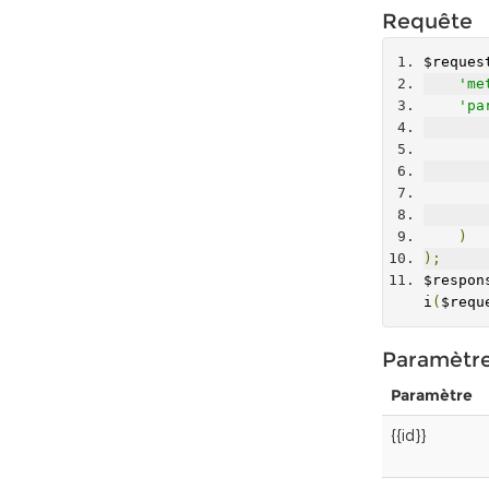
Requête
$reques
'me
'pa
)
);
$respon
i
(
$requ
Paramètr
Paramètre
{{id}}