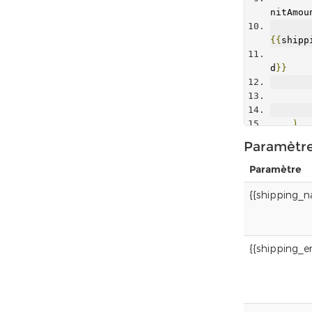
nitAmou
{{
shipp
d
}}
)
);
Paramètr
$respon
i
(
$requ
Paramètre
{{shipping_n
{{shipping_e