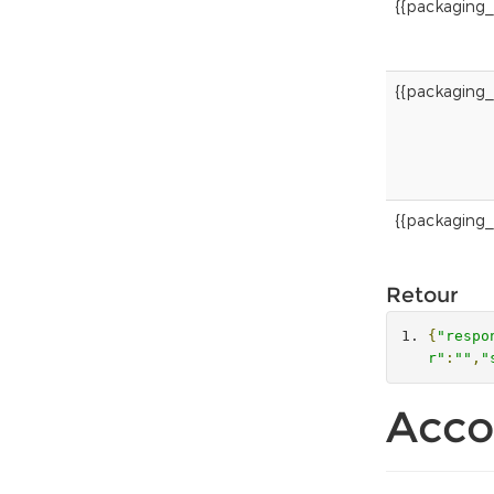
{{packaging
{{packaging_
{{packaging_
Retour
{
"respo
r"
:
""
,
"
Acco