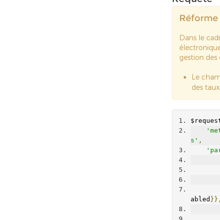
Réforme 
Dans le cadr
électronique
gestion des
Le cha
des tau
$reques
'me
s'
,
'pa
abled
}}