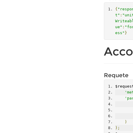
{
"respo
t"
:
"uni
Writeab
ue"
:
"fo
ess"
}
Acco
Requete
$reques
'me
'pa
)
);