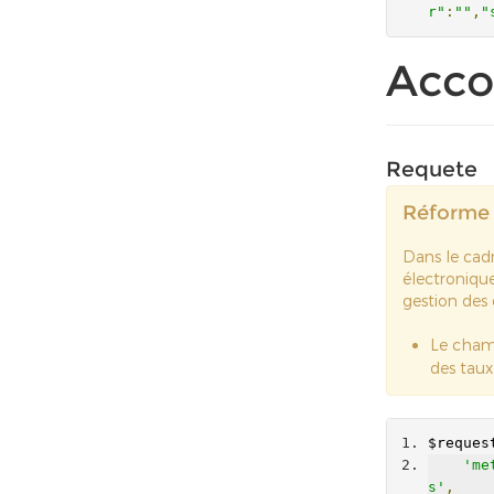
r"
:
""
,
"
Acco
Requete
Réforme 
Dans le cadr
électronique
gestion des
Le cha
des tau
$reques
'me
s'
,