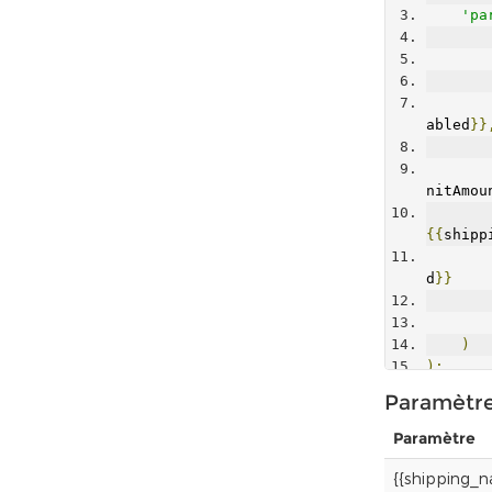
'pa
abled
}}
nitAmou
{{
shipp
d
}}
)
);
$respon
Paramètr
i
(
$requ
Paramètre
{{shipping_n