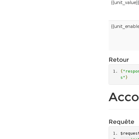
{{unit_value}}
{{unit_enabl
Retour
{
"respo
s"
}
Acco
Requête
$reques