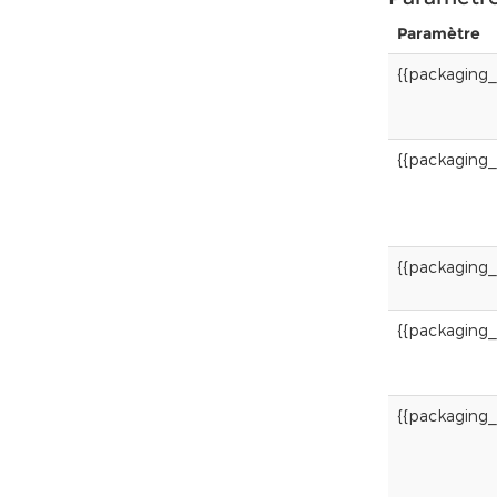
$respon
i
(
$requ
Paramètre
{{packaging
{{packaging_
{{packaging_
{{packaging
{{packaging_