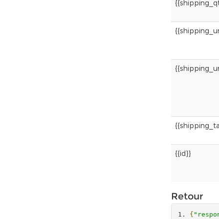
{{shipping_qt
{{shipping_
{{shipping_u
{{shipping_ta
{{id}}
Retour
{
"respo