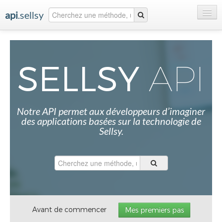
api
.sellsy
Accueil
Premiers pas
SELLSY
API
Documentation
Ressources
Notre API permet aux développeurs d’imaginer
des applications basées sur la technologie de
Sellsy.
Avant de commencer
Mes premiers pas